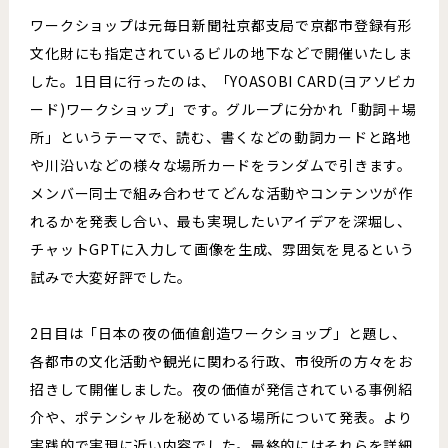
ワークショップは元毎日新聞社京都支局で京都市登録有形
文化財にも指定されているビルの地下などで開催いたしま
した。1日目に行ったのは、「YOASOBI CARD(ヨアソビカ
ード)ワークショップ」です。グループに分かれ「動詞＋場
所」というテーマで、読む、書くなどの動詞カードと路地
や川沿いなどの様々な場所カードをランダムで引きます。
メンバー同士で組み合わせてどんな活動やコンテンツが作
れるかを発表し合い、最も実現したいアイデアを深堀し、
チャットGPTに入力して画像を生成、雰囲気を見るという
試みで大変好評でした。
2日目は「日本の夜の価値創造ワークショップ」と題し、
各都市の文化活動や観光に関わる行政、市役所の方々をお
招きして開催しました。夜の価値が発信されている事例紹
介や、ポテンシャルを秘めている場所について発表。より
実践的で実現に近い内容でした。最終的にはそれらを詳細