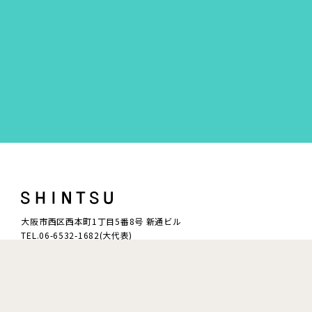
大阪市西区西本町1丁目5番8号 新通ビル
TEL.06-6532-1682(大代表)
プロジェクト事例
スペシャルコラム
お知らせ
採用情報